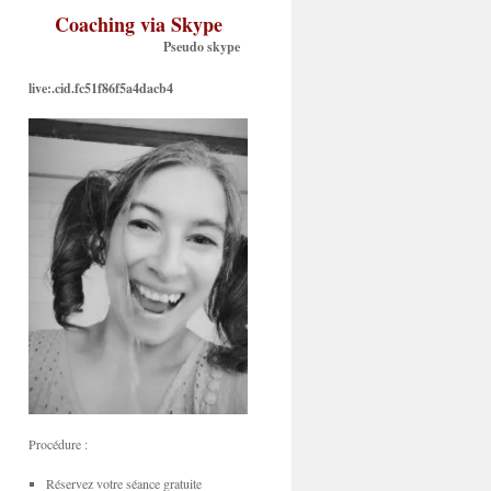
Coaching via Skype
Pseudo skype
live:.cid.fc51f86f5a4dacb4
Procédure :
Réservez votre séance gratuite