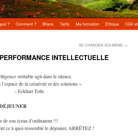
uoi ?
Comment ?
Bilans
Tarifs
Ma formation
Ethique
CGV et
SE CHANGER SOI-MÊME
→
t PERFORMANCE INTELLECTUELLE
elligence véritable agit dans le silence.
 l’espace de la créativité et des solutions »
– Eckhart Tolle
 – DÉJEUNER
 de son écran d’ordinateur !!!
ent ce à quoi ressemble le déjeuner, ARRÊTEZ !