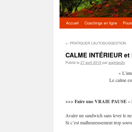
Accueil
Coachings en ligne
Pourq
Aller
au
←
PRATIQUER L’AUTOSUGGESTION
contenu
CALME INTÉRIEUR e
Publié le
27 avril 2015
par
sophiec2v
« L’int
Le calme est
>>> Faire une VRAIE PAUSE
Avaler un sandwich sans lever le nez
Si c’est malheureusement trop souv