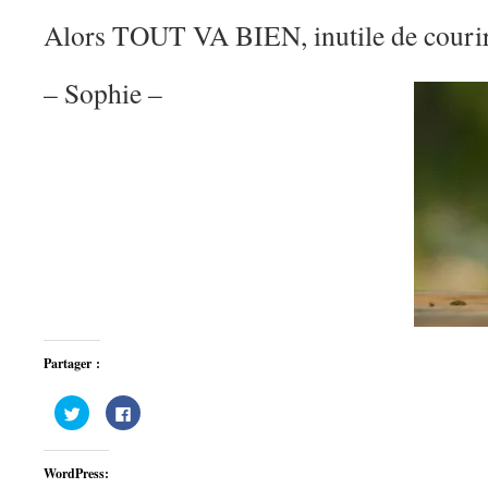
Alors TOUT VA BIEN, inutile de courir 
– Sophie –
Partager :
Cliquez
Cliquez
pour
pour
partager
partager
sur
sur
Twitter(ouvre
Facebook(ouvre
WordPress:
dans
dans
une
une