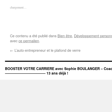
nouvelle
nouvelle
fenêtre)
fenêtre)
chargement…
Ce contenu a été publié dans
Bien être
,
Développement person
avec
ce permalien
.
←
L’auto-entrepreneur et le plafond de verre
BOOSTER VOTRE CARRIERE avec Sophie BOULANGER – Coach c
———————————– 13 ans déjà !