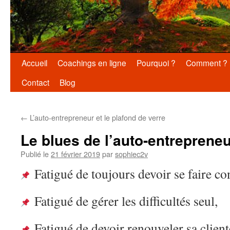
Aller
Accueil
Coachings en ligne
Pourquoi ?
Comment ?
au
Contact
Blog
contenu
←
L’auto-entrepreneur et le plafond de verre
Le blues de l’auto-entreprene
Publié le
21 février 2019
par
sophiec2v
Fatigué de toujours devoir se faire co
Fatigué de gérer les difficultés seul,
Fatigué de devoir renouveler sa clien