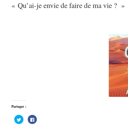
« Qu’ai-je envie de faire de ma vie ? »
Partager :
Cliquez
Cliquez
pour
pour
partager
partager