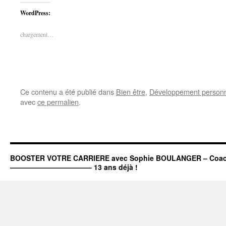
sur
sur
Twitter(ouvre
Facebook(ouvre
WordPress:
dans
dans
une
une
nouvelle
nouvelle
fenêtre)
fenêtre)
chargement…
Ce contenu a été publié dans
Bien être
,
Développement person
avec
ce permalien
.
BOOSTER VOTRE CARRIERE avec Sophie BOULANGER – Coach c
———————————– 13 ans déjà !