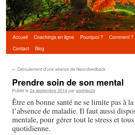
Aller
Accueil
Coachings en ligne
Pourquoi ?
Comment ?
au
Contact
Blog
contenu
←
Déroulement d’une séance de Neurofeedback
Prendre soin de son mental
Publié le
24 septembre 2014
par
sophiec2v
Être en bonne santé ne se limite pas à la
l’absence de maladie. Il faut aussi disp
mentale, pour gérer tout le stress et tous 
quotidienne.