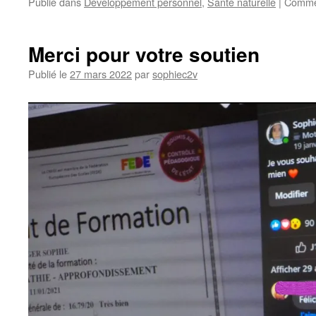
Publié dans
Développement personnel
,
Santé naturelle
|
Commen
Merci pour votre soutien
Publié le
27 mars 2022
par
sophiec2v