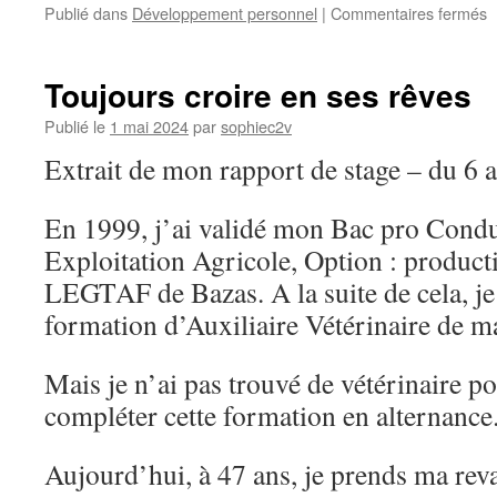
s
Publié dans
Développement personnel
|
Commentaires fermés
R
d
s
Toujours croire en ses rêves
Publié le
1 mai 2024
par
sophiec2v
Extrait de mon rapport de stage – du 6
En 1999, j’ai validé mon Bac pro Condu
Exploitation Agricole, Option : produc
LEGTAF de Bazas. A la suite de cela, je 
formation d’Auxiliaire Vétérinaire de m
Mais je n’ai pas trouvé de vétérinaire po
compléter cette formation en alternance
Aujourd’hui, à 47 ans, je prends ma reva