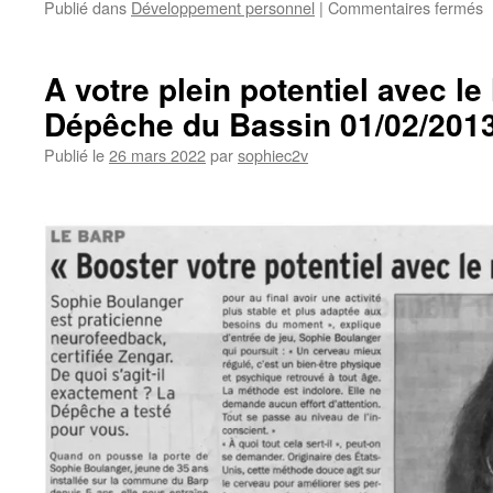
s
Publié dans
Développement personnel
|
Commentaires fermés
M
p
v
A votre plein potentiel avec l
t
Dépêche du Bassin 01/02/201
Publié le
26 mars 2022
par
sophiec2v