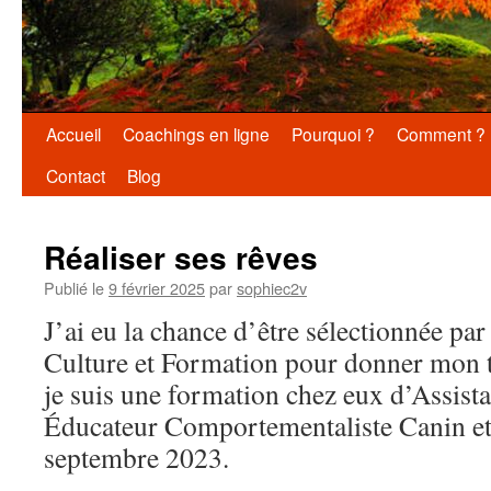
Aller
Accueil
Coachings en ligne
Pourquoi ?
Comment ?
au
Contact
Blog
contenu
Réaliser ses rêves
Publié le
9 février 2025
par
sophiec2v
J’ai eu la chance d’être sélectionnée par
Culture et Formation pour donner mon t
je suis une formation chez eux d’Assista
Éducateur Comportementaliste Canin et
septembre 2023.