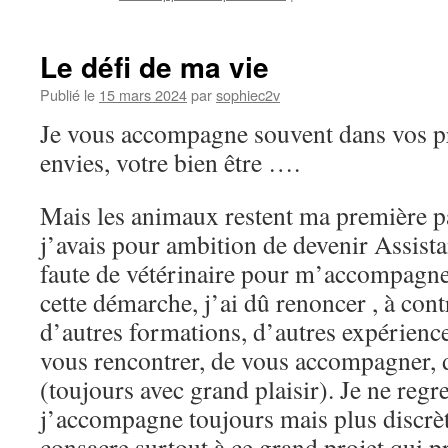
R
s
r
Le défi de ma vie
Publié le
15 mars 2024
par
sophiec2v
Je vous accompagne souvent dans vos pro
envies, votre bien être ….
Mais les animaux restent ma première pas
j’avais pour ambition de devenir Assista
faute de vétérinaire pour m’accompagne
cette démarche, j’ai dû renoncer , à contr
d’autres formations, d’autres expériences
vous rencontrer, de vous accompagner, 
(toujours avec grand plaisir). Je ne regr
j’accompagne toujours mais plus discrèt
consacre surtout à ce grand projet qui 