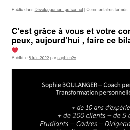
s
Publié dans
Développement personnel
|
Commentaires fermés
T
c
e
C’est grâce à vous et votre co
s
peux, aujourd’hui , faire ce bi
r
Publié le
8 juin 2022
par
sophiec2v