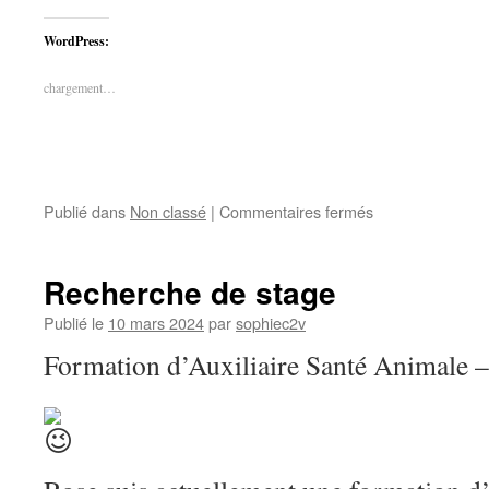
partager
partager
sur
sur
Twitter(ouvre
Facebook(ouvre
WordPress:
dans
dans
une
une
nouvelle
nouvelle
fenêtre)
fenêtre)
chargement…
sur
Publié dans
Non classé
|
Commentaires fermés
Le
défi
de
Recherche de stage
ma
vie
Publié le
10 mars 2024
par
sophiec2v
Formation d’Auxiliaire Santé Animale –